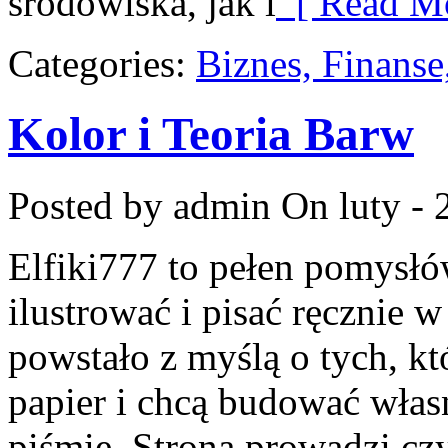
środowiska, jak i
[ Read Mo
Categories:
Biznes, Finans
Kolor i Teoria Barw
Posted by admin
On luty - 
Elfiki777 to pełen pomysłów
ilustrować i pisać ręcznie 
powstało z myślą o tych, kt
papier i chcą budować włas
piśmie. Strona prowadzi cz